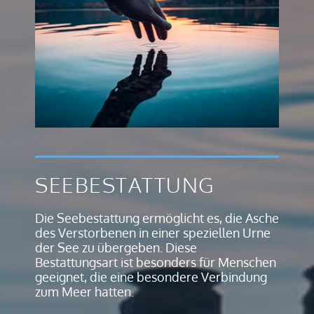
SEEBESTATTUNG
Die Seebestattung ermöglicht es, die Asche
des Verstorbenen in einer speziellen Urne
der See zu übergeben. Diese
Bestattungsart ist besonders für Menschen
geeignet, die eine besondere Verbindung
zum Meer hatten.